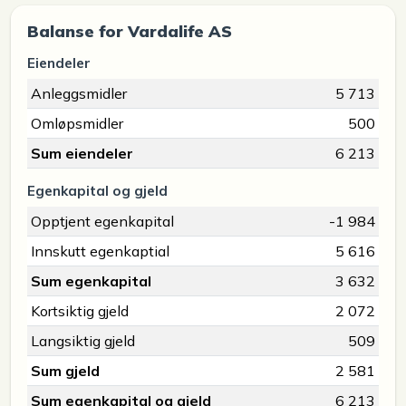
Balanse for Vardalife AS
Eiendeler
Anleggsmidler
5 713
Omløpsmidler
500
Sum eiendeler
6 213
Egenkapital og gjeld
Opptjent egenkapital
-1 984
Innskutt egenkaptial
5 616
Sum egenkapital
3 632
Kortsiktig gjeld
2 072
Langsiktig gjeld
509
Sum gjeld
2 581
Sum egenkapital og gjeld
6 213