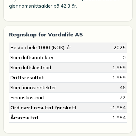
gjennomsnittsalder på 42,3 år.
Regnskap for Vardalife AS
Beløp i hele 1000 (NOK), år
2025
Sum driftsinntekter
0
Sum driftskostnad
1 959
Driftsresultat
-1 959
Sum finansinntekter
46
Finanskostnad
72
Ordinært resultat før skatt
-1 984
Årsresultat
-1 984