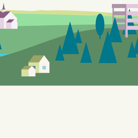
r vil forekomme.
å utforske de lokale tilbudene. Nettstedet, som også benyttes