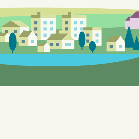
Siden er under utvikling, feil og mangle
Enebakks "gule sider" gir mulighet til 