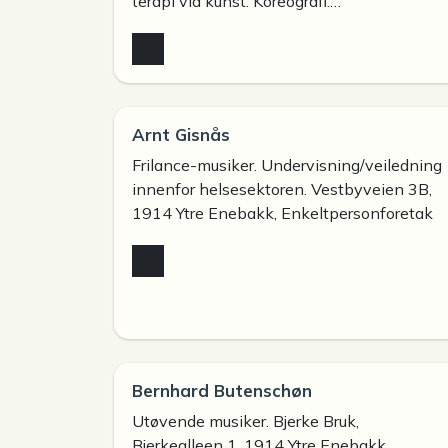
terapi via kunst. Koreografi.…
Arnt Gisnås
Frilance-musiker. Undervisning/veiledning
innenfor helsesektoren. Vestbyveien 3B,
1914 Ytre Enebakk, Enkeltpersonforetak
Bernhard Butenschøn
Utøvende musiker. Bjerke Bruk,
Bjerkealleen 1, 1914 Ytre Enebakk,