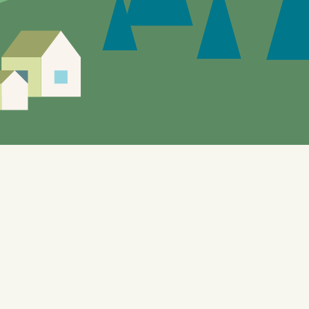
Siden er under utvikling, feil og mangler vil
forekomme.
Enebakks "gule sider" gir mulighet til å utforske de
lokale tilbudene. Nettstedet, som også benyttes til
testformål knyttet til bl.a. automatisering og KI, er
bygget på WordPress og er designet for å dynamisk