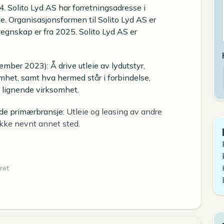
 Solito Lyd AS har forretningsadresse i
 Organisasjonsformen til Solito Lyd AS er
regnskap er fra 2025. Solito Lyd AS er
ember 2023): Å drive utleie av lydutstyr,
mhet, samt hva hermed står i forbindelse,
d lignende virksomhet.
ende primærbransje:
Utleie og leasing av andre
 ikke nevnt annet sted
.
ret