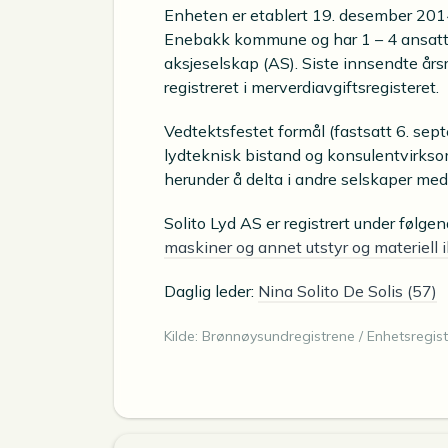
Enheten er etablert 19. desember 2014.
Enebakk kommune og har 1 – 4 ansatte.
aksjeselskap (AS). Siste innsendte års
registreret i merverdiavgiftsregisteret.
Vedtektsfestet formål (fastsatt 6. sept
lydteknisk bistand og konsulentvirkso
herunder å delta i andre selskaper me
Solito Lyd AS er registrert under følg
maskiner og annet utstyr og materiell
Daglig leder:
Nina Solito De Solis (57)
Kilde: Brønnøysundregistrene / Enhetsregist