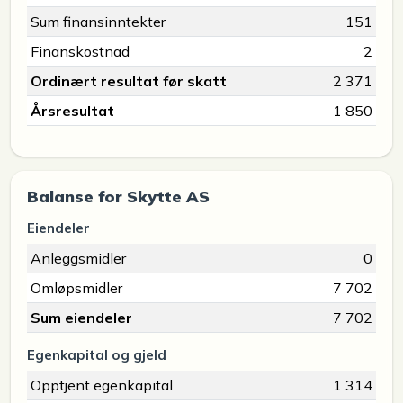
Sum finansinntekter
151
Finanskostnad
2
Ordinært resultat før skatt
2 371
Årsresultat
1 850
Balanse for Skytte AS
Eiendeler
Anleggsmidler
0
Omløpsmidler
7 702
Sum eiendeler
7 702
Egenkapital og gjeld
Opptjent egenkapital
1 314