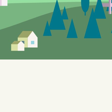
Siden er under utvikling, feil og mangler vil
forekomme.
Enebakks "gule sider" gir mulighet til å utforske de
lokale tilbudene. Nettstedet, som også benyttes til
testformål knyttet til bl.a. automatisering og KI, er