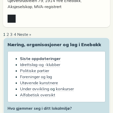
Gjeversrudveien 79, 1914 Ytre Enebakk,
Aksjeselskap, MVA-registrert
1
2
3
4
Neste »
Næring, organisasjoner og lag i Enebakk
Siste oppdateringer
Idrettslag-og -klubber
Politiske partier
Foreninger og lag
Utøvende kunstnere
Under avvikling
og
konkurser
Alfabetisk oversikt
Hva gjemmer seg i ditt lokalmiljø?