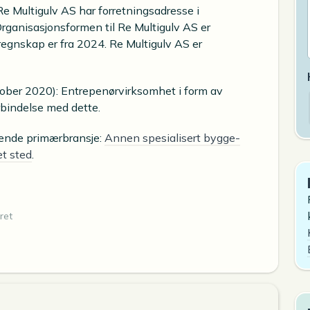
Re Multigulv AS har forretningsadresse i
ganisasjonsformen til Re Multigulv AS er
regnskap er fra 2024. Re Multigulv AS er
ktober 2020): Entrepenørvirksomhet i form av
rbindelse med dette.
lgende primærbransje:
Annen spesialisert bygge-
t sted
.
ret