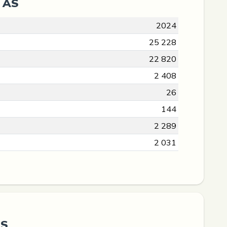
v AS
2024
25 228
22 820
2 408
26
144
2 289
2 031
AS