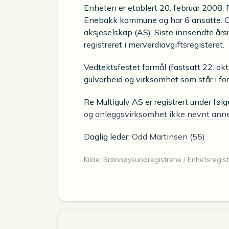
Enheten er etablert 20. februar 2008. 
Enebakk kommune og har 6 ansatte. Or
aksjeselskap (AS). Siste innsendte års
registreret i merverdiavgiftsregisteret.
Vedtektsfestet formål (fastsatt 22. o
gulvarbeid og virksomhet som står i fo
Re Multigulv AS er registrert under fø
og anleggsvirksomhet ikke nevnt anne
Daglig leder:
Odd Martinsen (55)
Kilde: Brønnøysundregistrene / Enhetsregist