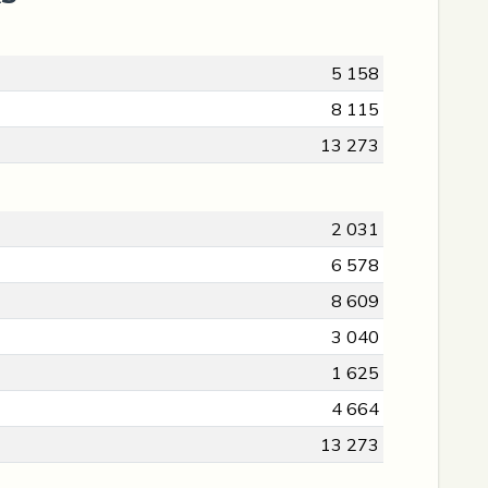
5 158
8 115
13 273
2 031
6 578
8 609
3 040
1 625
4 664
13 273