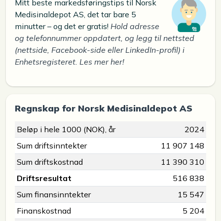
Mitt beste markedsføringstips til Norsk
Medisinaldepot AS, det tar bare 5
minutter – og det er gratis!
Hold adresse
og telefonnummer oppdatert, og legg til nettsted
(nettside, Facebook-side eller LinkedIn-profil) i
Enhetsregisteret. Les mer her!
Regnskap for Norsk Medisinaldepot AS
Beløp i hele 1000 (NOK), år
2024
Sum driftsinntekter
11 907 148
Sum driftskostnad
11 390 310
Driftsresultat
516 838
Sum finansinntekter
15 547
Finanskostnad
5 204