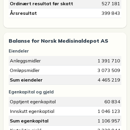
Ordinært resultat før skatt
527 181
Årsresultat
399 843
Balanse for Norsk Medisinaldepot AS
Eiendeler
Anleggsmidler
1 391 710
Omløpsmidler
3 073 509
Sum eiendeler
4 465 219
Egenkapital og gjeld
Opptjent egenkapital
60 834
Innskutt egenkaptial
1 046 123
Sum egenkapital
1 106 957