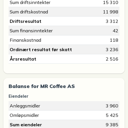
Sum driftsinntekter
15 310
Sum driftskostnad
11 998
Driftsresultat
3 312
Sum finansinntekter
42
Finanskostnad
118
Ordinært resultat før skatt
3 236
Årsresultat
2 516
Balanse for MR Coffee AS
Eiendeler
Anleggsmidler
3 960
Omløpsmidler
5 425
Sum eiendeler
9 385