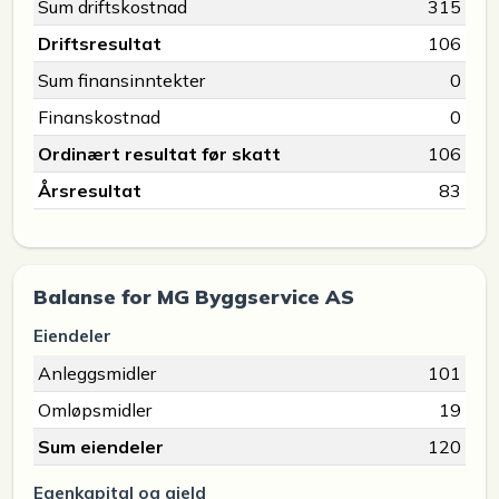
Sum driftskostnad
315
Driftsresultat
106
Sum finansinntekter
0
Finanskostnad
0
Ordinært resultat før skatt
106
Årsresultat
83
Balanse for MG Byggservice AS
Eiendeler
Anleggsmidler
101
Omløpsmidler
19
Sum eiendeler
120
Egenkapital og gjeld