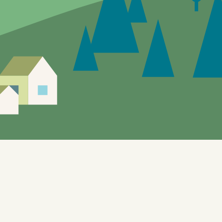
Siden er under utvikling, feil og mangler vil
forekomme.
Enebakks "gule sider" gir mulighet til å utforske de