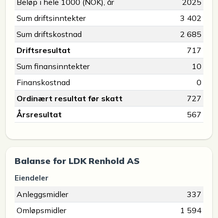
Beløp i hele 1000 (NOK), år
2025
Sum driftsinntekter
3 402
Sum driftskostnad
2 685
Driftsresultat
717
Sum finansinntekter
10
Finanskostnad
0
Ordinært resultat før skatt
727
Årsresultat
567
Balanse for LDK Renhold AS
Eiendeler
Anleggsmidler
337
Omløpsmidler
1 594