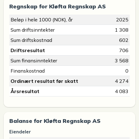
Regnskap for Kløfta Regnskap AS
Beløp i hele 1000 (NOK), år
2025
Sum driftsinntekter
1 308
Sum driftskostnad
602
Driftsresultat
706
Sum finansinntekter
3 568
Finanskostnad
0
Ordinært resultat før skatt
4 274
Årsresultat
4 083
Balanse for Kløfta Regnskap AS
Eiendeler