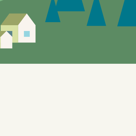
Siden er under utvikling, feil og mangler vil
forekomme.
Enebakks "gule sider" gir mulighet til å utforske de
lokale tilbudene. Nettstedet, som også benyttes til
testformål knyttet til bl.a. automatisering og KI, er
bygget på WordPress og er designet for å dynamisk