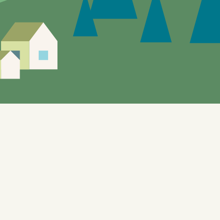
Siden er under utvikling, feil og mangler vil
forekomme.
Enebakks "gule sider" gir mulighet til å utforske de
lokale tilbudene. Nettstedet, som også benyttes til
testformål knyttet til bl.a. automatisering og KI, er
bygget på WordPress og er designet for å dynamisk