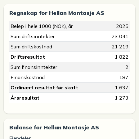
Regnskap for Hellan Montasje AS
Beløp i hele 1000 (NOK), år
2025
Sum driftsinntekter
23 041
Sum driftskostnad
21 219
Driftsresultat
1 822
Sum finansinntekter
2
Finanskostnad
187
Ordinært resultat før skatt
1 637
Årsresultat
1 273
Balanse for Hellan Montasje AS
Eiendeler