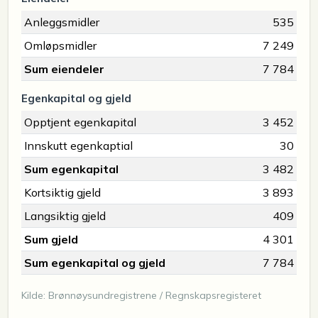
Anleggsmidler
535
Omløpsmidler
7 249
Sum eiendeler
7 784
Egenkapital og gjeld
Opptjent egenkapital
3 452
Innskutt egenkaptial
30
Sum egenkapital
3 482
Kortsiktig gjeld
3 893
Langsiktig gjeld
409
Sum gjeld
4 301
Sum egenkapital og gjeld
7 784
Kilde: Brønnøysundregistrene / Regnskapsregisteret