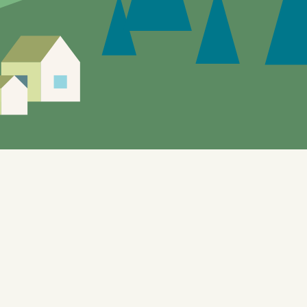
Siden er under utvikling, feil og mangler vil
forekomme.
Enebakks "gule sider" gir mulighet til å utforske de
lokale tilbudene. Nettstedet, som også benyttes til
testformål knyttet til bl.a. automatisering og KI, er
bygget på WordPress og er designet for å dynamisk