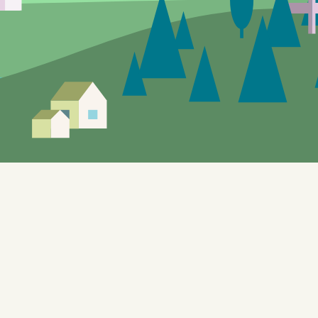
r vil forekomme.
å utforske de lokale tilbudene. Nettstedet, som også benyttes
isering og KI, er bygget på WordPress og er designet for å
ffentlig tilgjengelige API-er (Application Programming