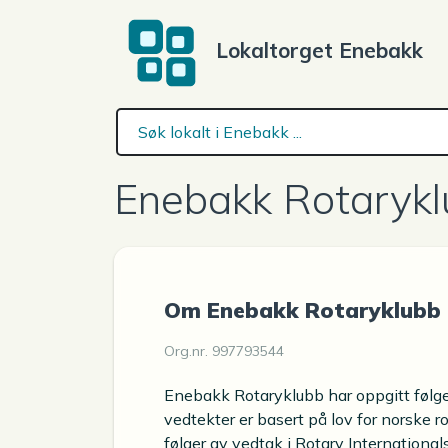
Lokaltorget Enebakk
Enebakk Rotaryk
Om Enebakk Rotaryklubb
Org.nr. 997793544
Enebakk Rotaryklubb har oppgitt følg
vedtekter er basert på lov for norske r
følger av vedtak i Rotary Internationals