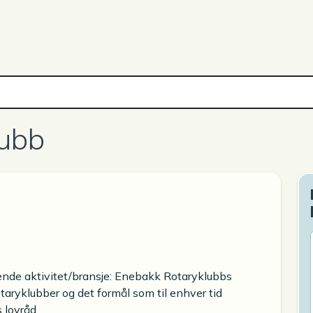
lubb
ende aktivitet/bransje: Enebakk Rotaryklubbs
otaryklubber og det formål som til enhver tid
 lovråd.