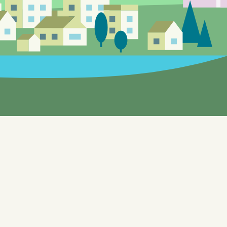
Siden er under utvikling, feil og mangle
Enebakks "gule sider" gir mulighet til 
til testformål knyttet til bl.a. automat
dynamisk samle inn data fra en rekke o