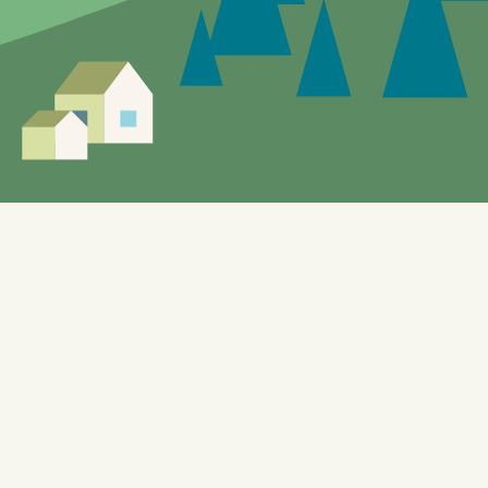
r vil forekomme.
å utforske de lokale tilbudene. Nettstedet, som også benyttes
isering og KI, er bygget på WordPress og er designet for å
ffentlig tilgjengelige API-er (Application Programming
systemer kan kommunisere med hverandre.