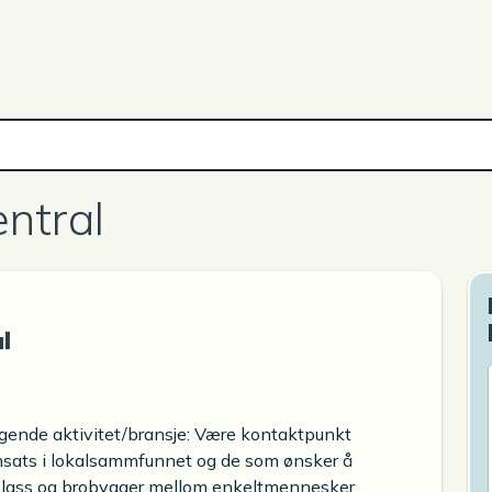
entral
l
ølgende aktivitet/bransje: Være kontaktpunkt
nnsats i lokalsammfunnet og de som ønsker å
plass og brobygger mellom enkeltmennesker,