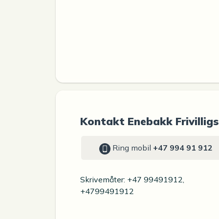
Kontakt Enebakk Frivilligs
Ring mobil
+47 994 91 912
Skrivemåter: +47 99491912,
+4799491912