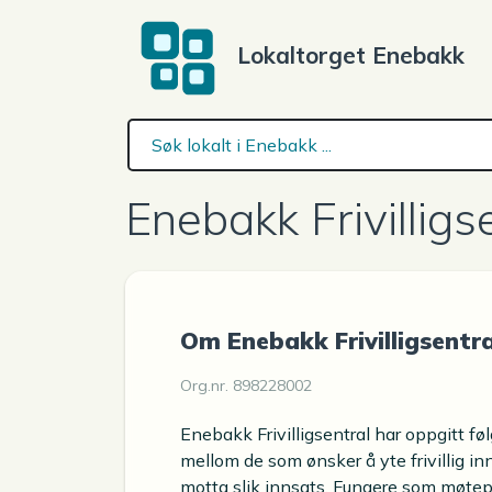
Lokaltorget Enebakk
Enebakk Frivilligs
Om Enebakk Frivilligsentra
Org.nr. 898228002
Enebakk Frivilligsentral har oppgitt f
mellom de som ønsker å yte frivillig i
motta slik innsats. Fungere som møte