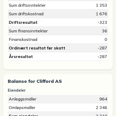
Sum driftsinntekter
1 353
Sum driftskostnad
1 676
Driftsresultat
-323
Sum finansinntekter
36
Finanskostnad
0
Ordinært resultat før skatt
-287
Årsresultat
-287
Balanse for Clifford AS
Eiendeler
Anleggsmidler
964
Omløpsmidler
2 346