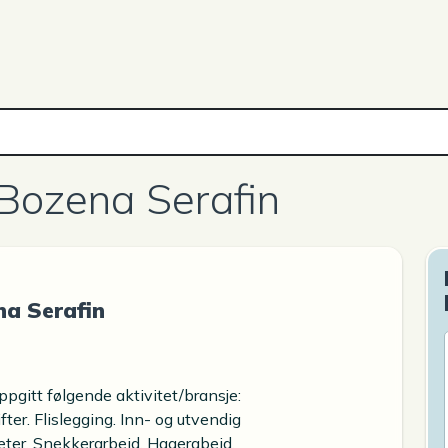
Bozena Serafin
a Serafin
pgitt følgende aktivitet/bransje:
ter. Flislegging. Inn- og utvendig
eter. Snekkerarbeid. Hagerabeid.