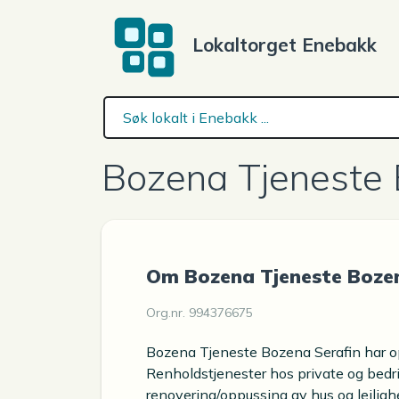
Lokaltorget Enebakk
Bozena Tjeneste 
Om Bozena Tjeneste Bozen
Org.nr. 994376675
Bozena Tjeneste Bozena Serafin har op
Renholdstjenester hos private og bedrif
renovering/oppussing av hus og leiligh