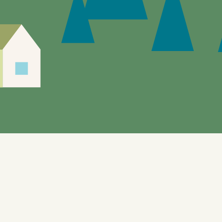
Siden er under utvikling, feil og mangler vil
forekomme.
Enebakks "gule sider" gir mulighet til å utforske de
lokale tilbudene. Nettstedet, som også benyttes til