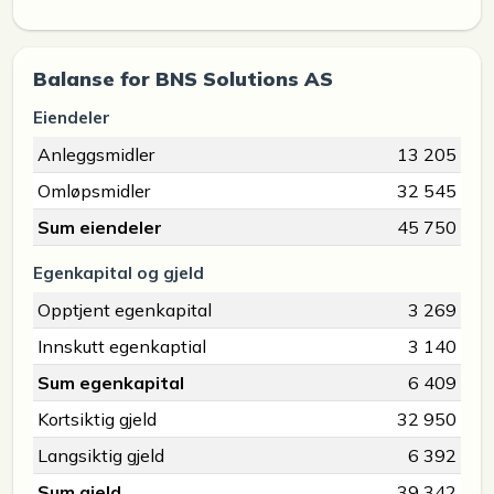
Balanse for BNS Solutions AS
Eiendeler
Anleggsmidler
13 205
Omløpsmidler
32 545
Sum eiendeler
45 750
Egenkapital og gjeld
Opptjent egenkapital
3 269
Innskutt egenkaptial
3 140
Sum egenkapital
6 409
Kortsiktig gjeld
32 950
Langsiktig gjeld
6 392
Sum gjeld
39 342