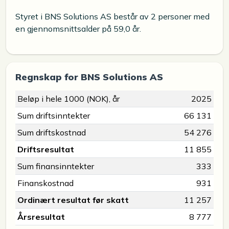
Styret i BNS Solutions AS består av 2 personer med
en gjennomsnittsalder på 59,0 år.
Regnskap for BNS Solutions AS
Beløp i hele 1000 (NOK), år
2025
Sum driftsinntekter
66 131
Sum driftskostnad
54 276
Driftsresultat
11 855
Sum finansinntekter
333
Finanskostnad
931
Ordinært resultat før skatt
11 257
Årsresultat
8 777