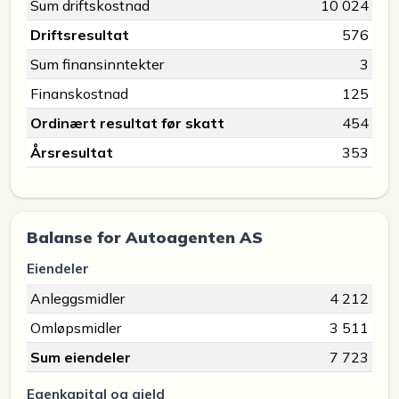
Sum driftskostnad
10 024
Driftsresultat
576
Sum finansinntekter
3
Finanskostnad
125
Ordinært resultat før skatt
454
Årsresultat
353
Balanse for Autoagenten AS
Eiendeler
Anleggsmidler
4 212
Omløpsmidler
3 511
Sum eiendeler
7 723
Egenkapital og gjeld