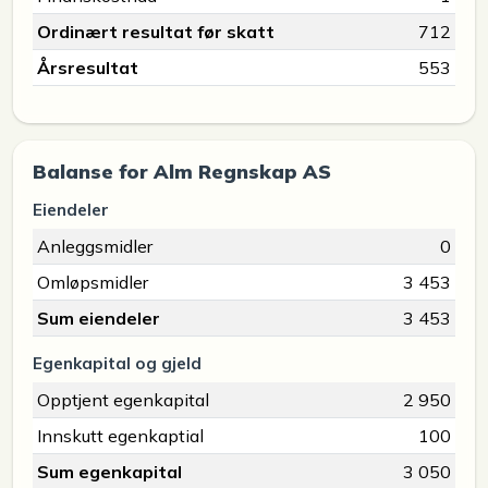
Ordinært resultat før skatt
712
Årsresultat
553
Balanse for Alm Regnskap AS
Eiendeler
Anleggsmidler
0
Omløpsmidler
3 453
Sum eiendeler
3 453
Egenkapital og gjeld
Opptjent egenkapital
2 950
Innskutt egenkaptial
100
Sum egenkapital
3 050