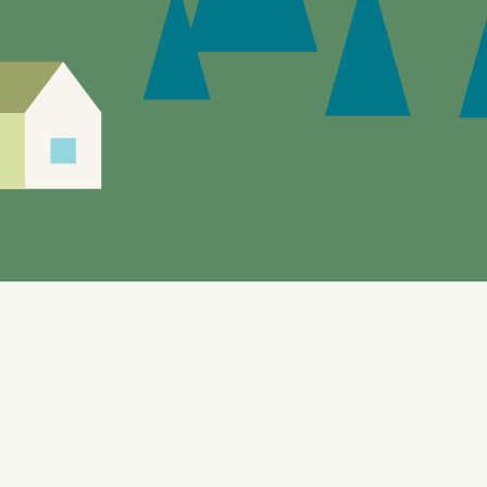
Siden er under utvikling, feil og mangler vil
forekomme.
Enebakks "gule sider" gir mulighet til å utforske de
lokale tilbudene. Nettstedet, som også benyttes til